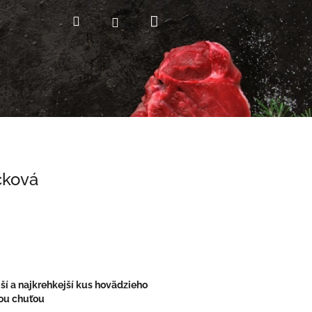
Nákupný
Hľadať
Prihlásenie
košík
čková
g
ší a najkrehkejší kus hovädzieho
tou chuťou