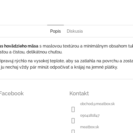
Twitter
Facebook
Popis
Diskusia
kus hovädzieho mäsa
s maslovou textúrou a minimálnym obsahom tuku.
ťou a čistou, delikátnou chuťou.
pravuj rýchlo na vysokej teplote, aby sa zatiahla na povrchu a zostal
u nechaj vždy pár minút odpočívať a krájaj na jemné plátky.
Facebook
Kontakt
obchod
@
meatbox.sk
0904181847
meatbox.sk