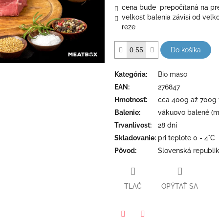
cena bude prepočítaná na pr
velkosť balenia závisí od velk
reze
Do košíka
Kategória
:
Bio mäso
EAN
:
276847
Hmotnosť
:
cca 400g až 700g 
Balenie
:
vákuovo balené (mo
Trvanlivosť
:
28 dní
Skladovanie
:
pri teplote 0 - 4°C
Pôvod
:
Slovenská republi
TLAČ
OPÝTAŤ SA