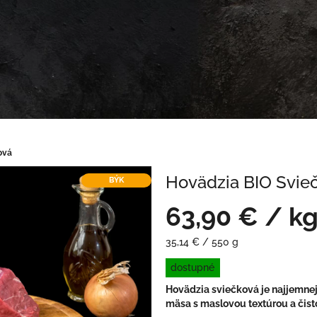
ová
Hovädzia BIO Svie
BÝK
63,90 €
/ k
Jednotková
35,14 € / 550 g
cena:
dostupné
Hovädzia sviečková je najjemnej
mäsa s maslovou textúrou a čis