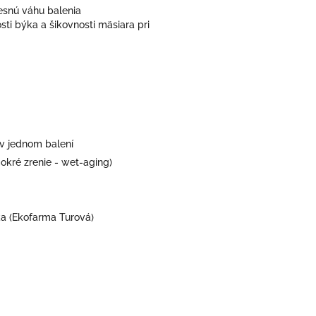
esnú váhu balenia
osti býka a šikovnosti mäsiara pri
v jednom balení
kré zrenie - wet-aging)
ka (Ekofarma Turová)