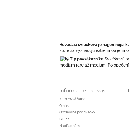
Hovädzia sviečková je najjemnejší 
ktoré sa vyznačujú extrémnou jemnos
Tip pre zákazníka
Sviečkovú pri
medium rare až medium. Po opečení j
Z
á
Informácie pre vás
p
ä
Kam rozvážame
t
O nás
i
Obchodné podmienky
e
GDPR
Napíšte nám