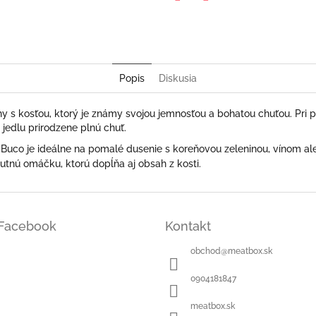
Twitter
Facebook
Popis
Diskusia
ohy s kosťou, ktorý je známy svojou jemnosťou a bohatou chuťou. Pr
edlu prirodzene plnú chuť.
 Buco je ideálne na pomalé dusenie s koreňovou zeleninou, vínom 
tnú omáčku, ktorú dopĺňa aj obsah z kosti.
Facebook
Kontakt
obchod
@
meatbox.sk
0904181847
meatbox.sk