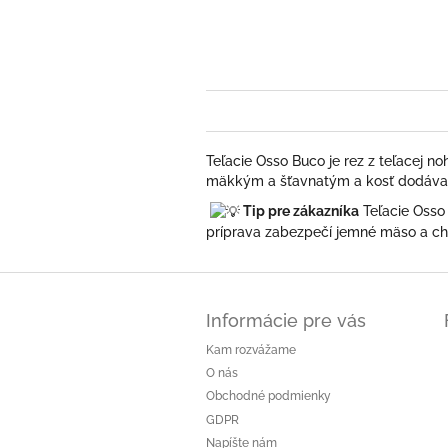
Teľacie Osso Buco je rez z teľacej n
mäkkým a šťavnatým a kosť dodáva j
Tip pre zákazníka
Teľacie Osso
príprava zabezpečí jemné mäso a chu
Z
á
Informácie pre vás
p
ä
Kam rozvážame
t
O nás
i
Obchodné podmienky
e
GDPR
Napíšte nám