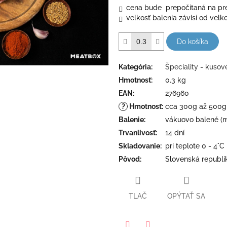
cena bude prepočítaná na pr
velkosť balenia závisí od velko
Do košíka
Kategória
:
Špeciality - kusov
Hmotnosť
:
0.3 kg
EAN
:
276960
?
Hmotnosť
:
cca 300g až 500g
Balenie
:
vákuovo balené (m
Trvanlivosť
:
14 dní
Skladovanie
:
pri teplote 0 - 4°C
Pôvod
:
Slovenská republi
TLAČ
OPÝTAŤ SA