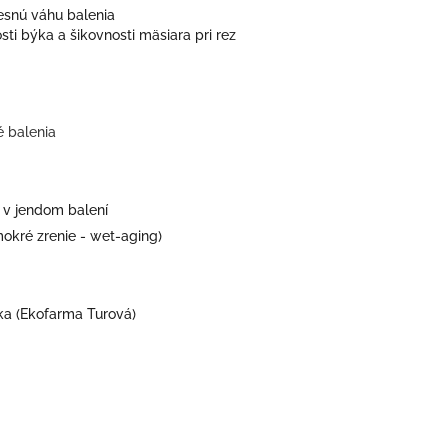
esnú váhu balenia
sti býka a šikovnosti mäsiara pri rez
é balenia
 v jendom balení
okré zrenie - wet-aging)
ka (Ekofarma Turová)