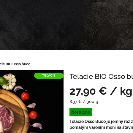
cie BIO Osso buco
Teľacie BIO Osso b
TEĽACIE
27,90 €
/ kg
Jednotková
8,37 € / 300 g
cena:
dostupné
Teľacie Osso Buco je jemný rez z 
pomalým varením mení na šťav