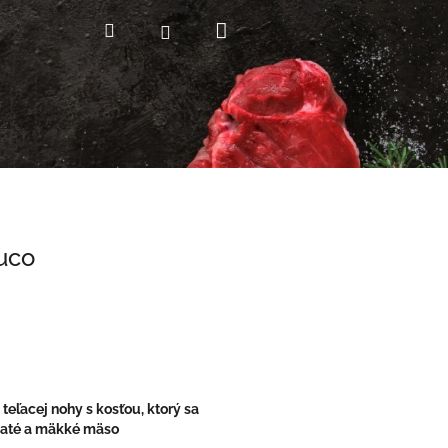
Nákupný
Hľadať
Prihlásenie
košík
uco
teľacej nohy s kosťou, ktorý sa
naté a mäkké mäso