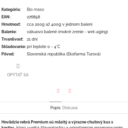
Kategória
:
Bio mäso
EAN
:
276858
Hmotnosť
:
cca 200g až 400g v jednom balení
Balenie
:
vákuovo balené (mokré zrenie - wet-aging)
Trvanlivosť
:
21 dní
Skladovanie
:
pri teplote 0 - 4°C
Pôvod
:
Slovenská republika (Ekofarma Turová)
OPÝTAŤ SA
Twitter
Facebook
Popis
Diskusia
Hovädzie rebrá Premium sú mäsitý a výrazne chuťový kus s
kosťou
, ktorý vyniká šťavnatosťou a prirodzeným mramorovaním.