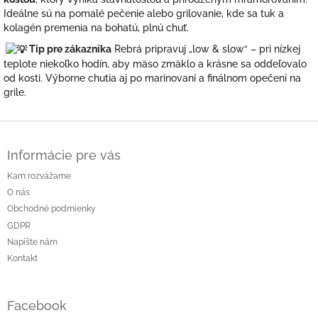
Ideálne sú na pomalé pečenie alebo grilovanie, kde sa tuk a
kolagén premenia na bohatú, plnú chuť.
Tip pre zákazníka
Rebrá pripravuj „low & slow“ – pri nízkej
teplote niekoľko hodín, aby mäso zmäklo a krásne sa oddeľovalo
od kosti. Výborne chutia aj po marinovaní a finálnom opečení na
grile.
Z
á
Informácie pre vás
p
ä
Kam rozvážame
t
O nás
i
Obchodné podmienky
e
GDPR
Napíšte nám
Kontakt
Facebook