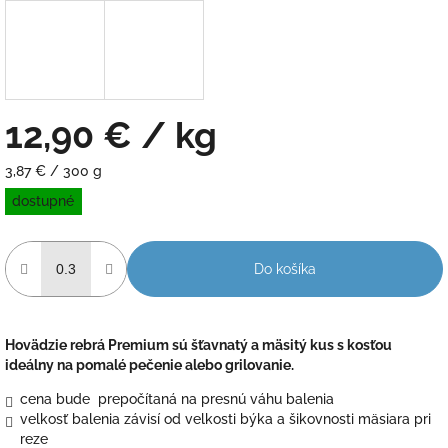
12,90 €
/ kg
Jednotková
3,87 € / 300 g
cena:
dostupné
Do košíka
Hovädzie rebrá Premium sú šťavnatý a mäsitý kus s kosťou
ideálny na pomalé pečenie alebo grilovanie.
cena bude prepočítaná na presnú váhu balenia
velkosť balenia závisí od velkosti býka a šikovnosti mäsiara pri
reze