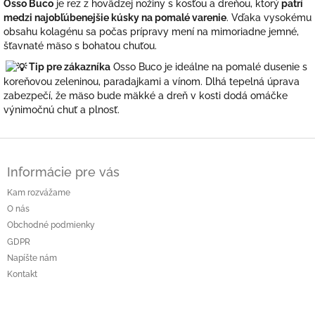
Osso Buco
je rez z hovädzej nožiny s kosťou a dreňou, ktorý
patrí
medzi najobľúbenejšie kúsky na pomalé varenie
. Vďaka vysokému
obsahu kolagénu sa počas prípravy mení na mimoriadne jemné,
šťavnaté mäso s bohatou chuťou.
Tip pre zákazníka
Osso Buco je ideálne na pomalé dusenie s
koreňovou zeleninou, paradajkami a vínom. Dlhá tepelná úprava
zabezpečí, že mäso bude mäkké a dreň v kosti dodá omáčke
výnimočnú chuť a plnosť.
Z
á
Informácie pre vás
p
ä
Kam rozvážame
t
O nás
i
Obchodné podmienky
e
GDPR
Napíšte nám
Kontakt