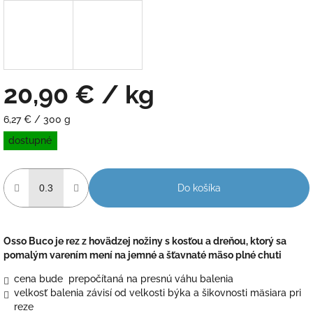
20,90 €
/ kg
Jednotková
6,27 € / 300 g
cena:
dostupné
Do košíka
Osso Buco je rez z hovädzej nožiny s kosťou a dreňou, ktorý sa
pomalým varením mení na jemné a šťavnaté mäso plné chuti
cena bude prepočítaná na presnú váhu balenia
velkosť balenia závisí od velkosti býka a šikovnosti mäsiara pri
reze