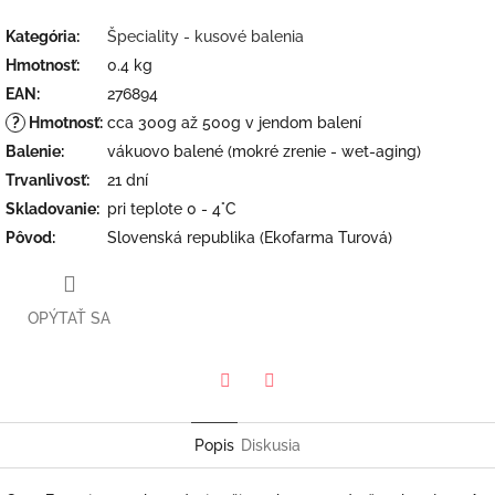
Kategória
:
Špeciality - kusové balenia
Hmotnosť
:
0.4 kg
EAN
:
276894
?
Hmotnosť
:
cca 300g až 500g v jendom balení
Balenie
:
vákuovo balené (mokré zrenie - wet-aging)
Trvanlivosť
:
21 dní
Skladovanie
:
pri teplote 0 - 4°C
Pôvod
:
Slovenská republika (Ekofarma Turová)
OPÝTAŤ SA
Twitter
Facebook
Popis
Diskusia