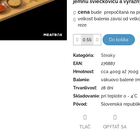
jemnú sviečkovicu a výrazn
cena
bude prepočítaná na pr
velkosť balenia závisí od velk
reze
Do košíka
Kategória
:
Steaky
EAN
:
276887
Hmotnosť
:
cca 400g až 700g 
Balenie
:
vákuovo balené (mo
Trvanlivosť
:
28 dní
Skladovanie
:
pri teplote 0 - 4°C
Pôvod
:
Slovenská republi
TLAČ
OPÝTAŤ SA