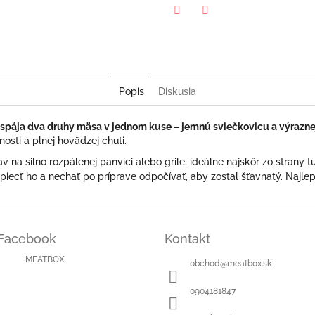
Twitter
Facebook
Popis
Diskusia
ý spája dva druhy mäsa v jednom kuse – jemnú sviečkovicu a výraznej
sti a plnej hovädzej chuti.
v na silno rozpálenej panvici alebo grile, ideálne najskôr zo strany 
epiecť ho a nechať po príprave odpočívať, aby zostal šťavnatý. Najl
Facebook
Kontakt
MEATBOX
obchod
@
meatbox.sk
0904181847