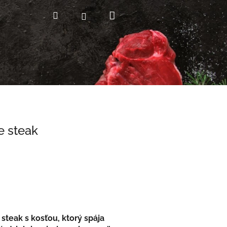
Nákupný
Hľadať
Prihlásenie
košík
e steak
g
steak s kosťou, ktorý spája