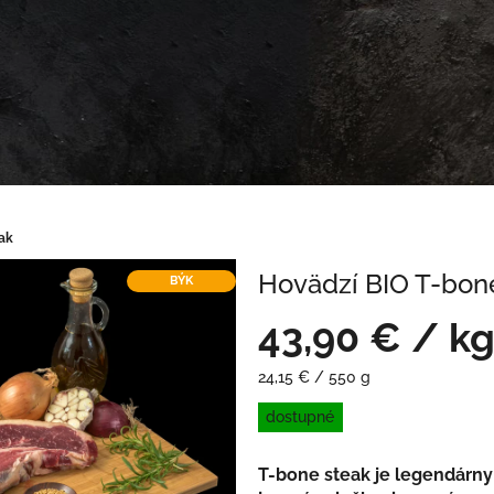
ak
Hovädzí BIO T-bon
BÝK
43,90 €
/ k
Jednotková
24,15 € / 550 g
cena:
dostupné
T-bone steak je legendárny 