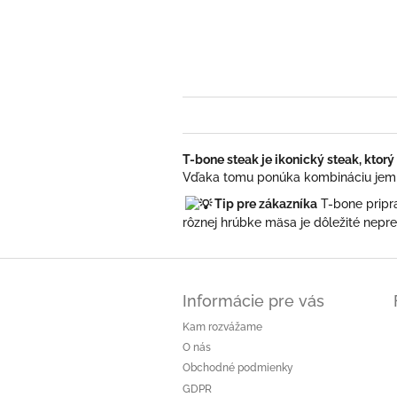
T-bone steak je ikonický steak, ktor
Vďaka tomu ponúka kombináciu jemno
Tip pre zákazníka
T-bone pripra
rôznej hrúbke mäsa je dôležité nepr
Z
á
Informácie pre vás
p
ä
Kam rozvážame
t
O nás
i
Obchodné podmienky
e
GDPR