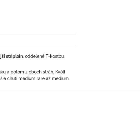
ší striploin
, oddelené T-kosťou.
tuku a potom z oboch strán. Kvôli
epšie chutí medium rare až medium.