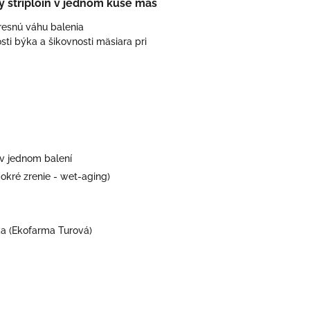
ý striploin v jednom kuse mäs
esnú váhu balenia
osti býka a šikovnosti mäsiara pri
v jednom balení
kré zrenie - wet-aging)
ka (Ekofarma Turová)