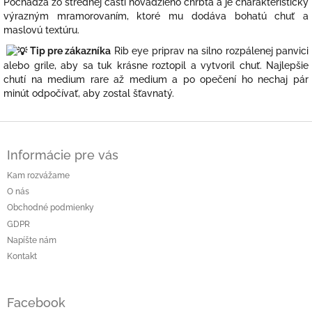
Pochádza zo strednej časti hovädzieho chrbta a je charakteristický
výrazným mramorovaním, ktoré mu dodáva bohatú chuť a
maslovú textúru.
Tip pre zákazníka
Rib eye priprav na silno rozpálenej panvici
alebo grile, aby sa tuk krásne roztopil a vytvoril chuť. Najlepšie
chutí na medium rare až medium a po opečení ho nechaj pár
minút odpočívať, aby zostal šťavnatý.
Z
á
Informácie pre vás
p
ä
Kam rozvážame
t
O nás
i
Obchodné podmienky
e
GDPR
Napíšte nám
Kontakt
Facebook