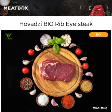
Prejsť
Nák
Hľadať
Prihlásen
na
obsah
koší
Hovädzí BIO Rib Eye steak
BÝK