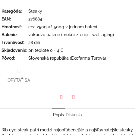
Kategória
:
Steaky
EAN
:
276884
Hmotnosť
:
cca 250g až 500g v jednom balení
Balenie
:
vákuovo balené (mokré zrenie - wet-aging)
Trvanlivosť
:
28 dní
Skladovanie
:
pri teplote 0 - 4°C
Pôvod
:
Slovenská republika (Ekofarma Turová)
OPÝTAŤ SA
Twitter
Facebook
Popis
Diskusia
Rib eye steak patrí medzi najobľúbenejšie a najšťavnatejšie steaky.