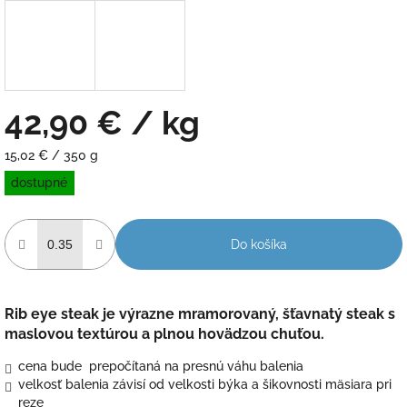
42,90 €
/ kg
Jednotková
15,02 € / 350 g
cena:
dostupné
Do košíka
Rib eye steak je výrazne mramorovaný, šťavnatý steak s
maslovou textúrou a plnou hovädzou chuťou.
cena bude prepočítaná na presnú váhu balenia
velkosť balenia závisí od velkosti býka a šikovnosti mäsiara pri
reze