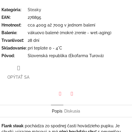
Kategória
:
Steaky
EAN
:
276895
Hmotnosť
:
cca 400g až 700g v jednom balení
Balenie
:
vákuovo balené (mokré zrenie - wet-aging)
Trvanlivosť
:
28 dní
Skladovanie
:
pri teplote 0 - 4°C
Pôvod
:
Slovenská republika (Ekofarma Turová)
OPÝTAŤ SA
Twitter
Facebook
Popis
Diskusia
Flank steak
pochádza zo spodnej časti hovädzieho pupku. Je
chudý, výrazne mäsový a má
plnú hovädziu chu
ť s pevnejšou