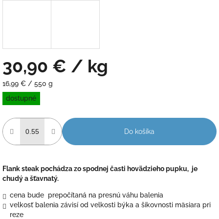
30,90 €
/ kg
Jednotková
16,99 € / 550 g
cena:
dostupné
Do košíka
Flank steak pochádza zo spodnej časti hovädzieho pupku, je
chudý a šťavnatý.
cena bude prepočítaná na presnú váhu balenia
velkosť balenia závisí od velkosti býka a šikovnosti mäsiara pri
reze