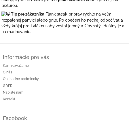
textúrou.
Tip pre zákazníka
Flank steak priprav rýchlo na veľmi
rozpálenej panvici alebo grile. Po opečení ho nechaj odpočívať a
vždy krájaj proti vláknu, aby zostal jemný a šťavnatý. Ideálny je aj
na marinovanie.
Z
á
Informácie pre vás
p
ä
Kam rozvážame
t
O nás
i
Obchodné podmienky
e
GDPR
Napíšte nám
Kontakt
Facebook